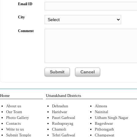
Email ID
City
Comment
Home
Uttarakhand Districts
About us
Dehradun
Almora
Our Team
Haridwar
Nainital
Photo Gallery
Pauri Garhwal
Udham Singh Nagar
Contacts
Rudraprayag
Bageshwar
Write to us
Chamoli
Pithoragarh
Submit Temple
Tehri Garhwal
Champawat