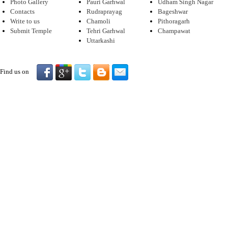
Photo Gallery
Pauri Garhwal
Udham Singh Nagar
Contacts
Rudraprayag
Bageshwar
Write to us
Chamoli
Pithoragarh
Submit Temple
Tehri Garhwal
Champawat
Uttarkashi
Find us on