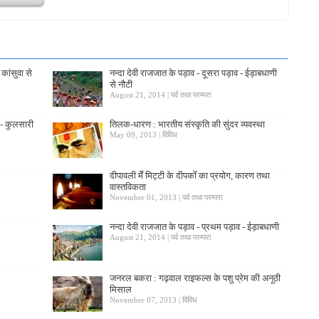
 कांसुवा से
नन्दा देवी राजजात के पड़ाव - दूसरा पड़ाव - ईड़ाबधाणी
से नौटी
August 21, 2014 | पर्व तथा परम्परा
व - कुलसारी
तिलक-धारण : भारतीय संस्कृति की सुंदर व्यवस्था
May 09, 2013 | विविध
दीपावली मेँ मिट्टी के दीपकोँ का प्रयोग, कारण तथा
वास्तविकता
November 01, 2013 | पर्व तथा परम्परा
नन्दा देवी राजजात के पड़ाव - प्रथम पड़ाव - ईड़ाबधाणी
August 21, 2014 | पर्व तथा परम्परा
जनरल बकरा : गढ़वाल राइफल्स के पशु प्रेम की अनूठी
मिसाल
November 07, 2013 | विविध