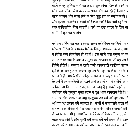
चुकी है। ग्लेशियरों की बर्फ के पिघलने से समुद्रों में प
बढ़ने से प्राकृतिक तटों का कटाव शुरू होगा, जिससे धरती क
और यलो फीवर जैसे कई संक्रामक रोग बढ़ रहे हैं, जिससे 
ताजा भोजन और सांस लेने के लिए शुद्ध हवा भी नसीब न हो। मान
ओर प्रस्थान करेंगे। इसमें कोई शक नहीं है कि गर्मी बढ़ने से
एयर कंडिशनिंग में हो जाएगी। घरों को ठंडा करने के लिए भ
वार्मिंग में इजाफा ही होगा।
ग्लोबल वार्मिंग का नकारात्मक असर कैरिबियन मछलियों पर 
ऑफ फ्लोरिडा के शोधकर्ताओं के विस्तृत अध्ययन के बाद सा
में विषैले तत्व विकसित हो रहे है। इसे खाने वाले मनुष्य भी 
लगातार बदलाव के कारण समुद्र का तापमान काफी बढ़ रहा है
विषैले होते हैं। समुद्र में रहने वाली शाकाहारी मछलियां श
इसे ही खाकर गुजारा करना पड़ रहा है। इसे खाते ही मछलियां 
आ जाते हैं। मछलियों के अंदर पनपने वाला जहर काफी खतरनाक
के वर्षों में इन मछलियों को खाने वाले कई लोग गंभीर रोगों 
चाहिए, जो कि लगातार बदलता जलवायु है। सबसे पहले इ
पर्यावरण को प्रदूषण मुक्त रखने में वृक्ष अहम योगदान देते हैं।
सामान्य और खतरनाक वायु प्रदूषक अवयवों को वृक्ष आसान
अधिक वृक्ष लगाने की जरूरत है। पौधों में पाया जाने वाला
वाष्पशील कार्बनिक यौगिक ज्वलनशील गैसोलीन व जंगलों की आ
ही खतरनाक भी। वाष्पशील कार्बनिक यौगिक की मदद से से
खतरनाक होते हैं और पृथ्वी की सतह को गर्म बनाता हैं। इस
कारण वर्ष 2100 तक वर्षा वन तथा उसमें रहने वाले जानवरों