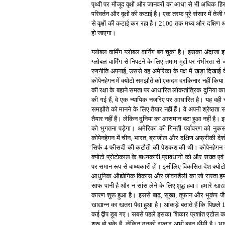
पृथ्वी पर मौजूद वृक्षों और जानवरों का आधा से भी अधिक हिस्स
परिवर्तन और वृक्षों की कटाई है। एक तरफ पूरे संसार में तेजी स
से वृक्षों की कटाई कर रहा है। 2100 तक मध्य और दक्षिण अ
हो जाएगा।
ग्लोबल वार्मिंग ग्लोबल वार्निंग बन चुका है। इसका अंदाजा 
ग्लोबल वार्मिंग से निपटने के लिए तमाम मुद्दों पर गंभीरता
रणनीति अपनाई, उससे वह अमेरिका के पक्ष में खड़ा दिख
कोपेनहेगन में क्योटो समझौते को एकदम दरकिनार नहीं किया ग
की रक्षा के बहाने समता पर आधारित लोकतांत्रिक दुनिया का ए
की गई हैं, वे एक न्यायिक नजरिए पर आधारित है। यह वही न
समझौते को मानने के लिए तैयार नहीं हैं। वे अपनी श्रेष्ठता
तैयार नहीं हैं। लेकिन दुनिया का आसमान बटा हुआ नहीं है
को भुगतना पड़ेगा। अमेरिका की गिनती पर्यावरण को नुकसान
कोपेनहेगन में चीन, भारत, ब्राजील और दक्षिण अफ्रीकी देश
सिर्फ 4 फीसदी की कटौती की पेशकश की थी। कोपेनहेगन मे
क्योटो प्रोटोकाल के बाध्यकारी प्रावधानों को और सख्त एव
पर समान रूप से बाध्यकारी हों। इसीलिए विकसित देश क्योटो प्
आधुनिक औद्योगिक विकास और जीवनशैली का जो रास्ता हमने
साफ पानी है और न सांस लेने के लिए शुद्ध हवा। हमारे खाद
कारण शुरू हुआ है। इससे बाढ़, सूखा, तूफान और भूकंप जै
खाद्यान्न का खतरा पैदा हुआ है। आंकड़े बताते हैं कि पिछले 15 
कई द्वीप डूब गए। सबसे पहले इसका शिकार प्रशांत एटोल का द
शुरू हो चुके हैं, लेकिन उनकी रफ्तार अभी बहुत धीमी है। 