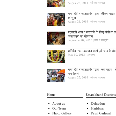
August 22, 2014 | पर्व तथा परम्परा
नन्दा देवी राजजात के पड़ाव - तीसरा पड़ाव 
कांसुवा
August 21, 2014 | पर्व तथा परम्परा
गढ़वाली भाषा व संस्कृति के लिए पौड़ी के
कलाकारों का योगदान
September 04, 2013 | भाषा व संस्कृति
शनिदेव : परमकल्याण कर्ता एवं न्याय के देव
May 09, 2013 | अध्यात्म
नन्दा देवी राजजात के पड़ाव - नवाँ पड़ाव - चे
नन्दकेशरी
August 25, 2014 | पर्व तथा परम्परा
Home
Uttarakhand Districts
About us
Dehradun
Our Team
Haridwar
Photo Gallery
Pauri Garhwal