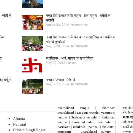
- नौटी से
नन्दा देवी राजजात के पड़ाव - छठा पड़ाव - कोटी से
भगोती
August 23, 2014 | पर्व तथा परम्परा
 लोक
नन्दा देवी राजजात के पड़ाव - ग्यारहवाँ पड़ाव - फल्दिया
गाँव से मुन्दोली
August 28, 2014 | पर्व तथा परम्परा
ता
स्वास्तिक : अर्थ, महत्व एवं उपयोगिता
May 09, 2013 | अध्यात्म
पडि़यूँ से
नन्दा राजजात - 2014
August 17, 2014 | पर्व तथा परम्परा
uttarakhand temple | chardham
इस पोर्ट
uttarakhand | gangotri temple | yamunotri
देने के
temple | badrinath temple | kedarnath
स्थान नह
Almora
temple | hemkund sahib | dehradun |
नये आया
Nainital
haridwar | rishikesh | nainital | chakrata |
हमारी टो
Udham Singh Nagar
mussoorie | uttarakhand culture |
अनुसार 